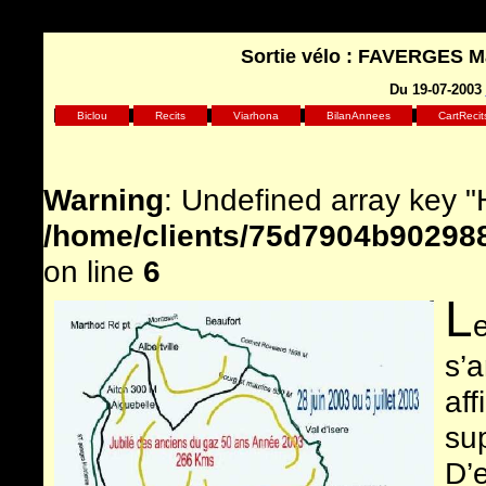
Sortie vélo : FAVERGES M
Du 19-07-2003
Biclou
Recits
Viarhona
BilanAnnees
CartRecit
Warning
: Undefined array key
/home/clients/75d7904b902988
on line
6
L
s’
af
sup
D’