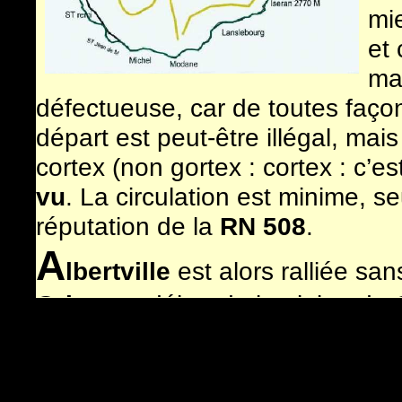
mi
et 
ma
défectueuse, car de toutes façon
départ est peut-être illégal, mai
cortex (non gortex : cortex : c’e
vu
. La circulation est minime, 
réputation de la
RN 508
.
A
lbertville
est alors ralliée sans
Grignon
, début de la plaine du
le plaisir d’admirer et de sentir 
Bauges
, dont je me récite les 
reconnais derrière moi, le
Charv