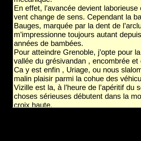
En effet, l’avancée devient laborieuse 
vent change de sens. Cependant la bar
Bauges, marquée par la dent de l’arcl
m’impressionne toujours autant depuis
années de bambées.
Pour atteindre Grenoble, j’opte pour la 
vallée du grésivandan , encombrée et 
Ca y est enfin , Uriage, ou nous slal
malin plaisir parmi la cohue des véhic
Vizille est la, à l’heure de l’apéritif du 
choses sérieuses débutent dans la mo
croix haute.
A Monestier de Clermont, en plein trav
est déjà 21 h , c’est pourquoi il nous f
un bivouac.
Un champ en bordure de la 85 fera l’af