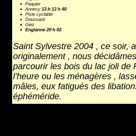
Paquier
Annecy
13 h 13 h 40
Piste cyclable
Doussard
Giez
Englanne 20 h 02
Saint Sylvestre 2004 , ce soir, 
originalement , nous décidâmes
parcourir les bois du lac joli d
l’heure ou les ménagères , lass
mâles, eux fatigués des libation
éphéméride.
Phacochère lui, est prestement 
de Champagne, saumon, "on es
Tout de go, le temps est clair, 