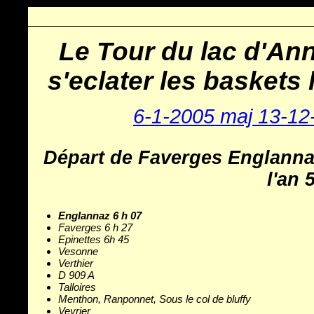
Le Tour du lac d'An
s'eclater les baskets 
6-1-2005 maj 13-12
Départ de Faverges Englannaz
l'an 
Englannaz 6 h 07
Faverges 6 h 27
Epinettes 6h 45
Vesonne
Verthier
D 909 A
Talloires
Menthon, Ranponnet, Sous le col de bluffy
Veyrier