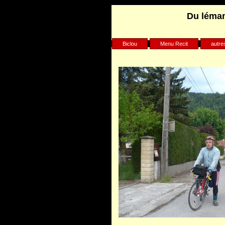
Du léman
Warning
: Undefined array key "HTT
Biclou
Menu Recit
autre