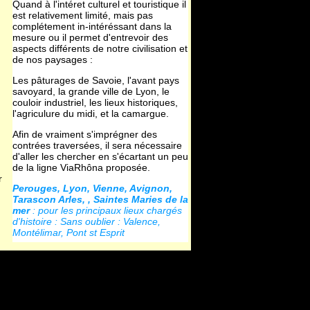
Quand à l'intéret culturel et touristique il
est relativement limité, mais pas
complétement in-intéréssant dans la
mesure ou il permet d'entrevoir des
aspects différents de notre civilisation et
de nos paysages :
Les pâturages de Savoie, l'avant pays
savoyard, la grande ville de Lyon, le
couloir industriel, les lieux historiques,
l'agriculure du midi, et la camargue.
Afin de vraiment s'imprégner des
contrées traversées, il sera nécessaire
d'aller les chercher en s'écartant un peu
de la ligne ViaRhôna proposée.
r
Perouges, Lyon, Vienne, Avignon,
Tarascon Arles, , Saintes Maries de la
mer
: pour les principaux lieux chargés
d'histoire : Sans oublier : Valence,
Montélimar, Pont st Esprit