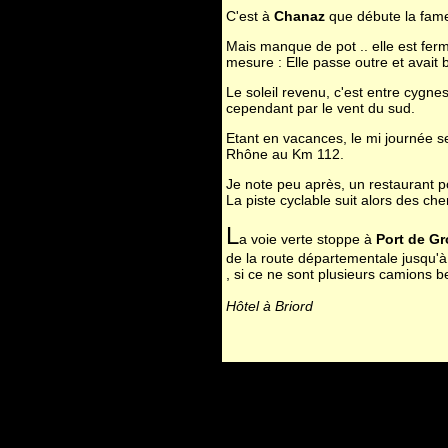
C'est à
Chanaz
que débute la fa
Mais manque de pot .. elle est ferm
mesure : Elle passe outre et avait b
Le soleil revenu, c'est entre cygn
cependant par le vent du sud.
Etant en vacances, le mi journée s
Rhône au Km 112.
Je note peu après, un restaurant p
La piste cyclable suit alors des ch
L
a voie verte stoppe à
Port de Gr
de la route départementale jusqu'à
, si ce ne sont plusieurs camions 
Hôtel à Briord
HR Rolland à Montagnieu au km 1
HR du Rhône à saut Brenaz au km
A
fin de compléter mes connaissanc
Blyes
,
Balan
, route de la
Valbonn
celui d'Anthon, mais un peu monot