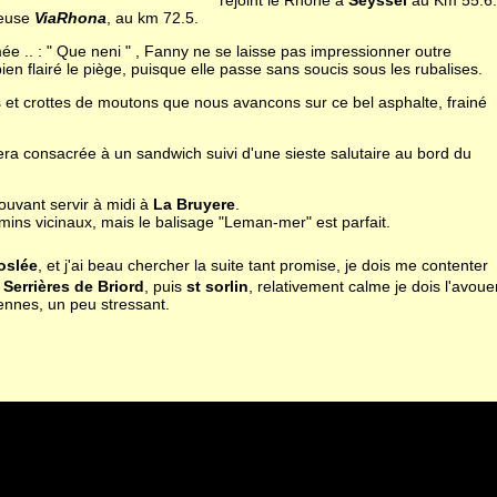
rejoint le Rhône à
Seyssel
au Km 55.6.
meuse
ViaRhona
, au km 72.5.
ée .. : " Que neni " , Fanny ne se laisse pas impressionner outre
ien flairé le piège, puisque elle passe sans soucis sous les rubalises.
es et crottes de moutons que nous avancons sur ce bel asphalte, frainé
era consacrée à un sandwich suivi d'une sieste salutaire au bord du
ouvant servir à midi à
La Bruyere
.
emins vicinaux, mais le balisage "Leman-mer" est parfait.
oslée
, et j'ai beau chercher la suite tant promise, je dois me contenter
Serrières de Briord
, puis
st sorlin
, relativement calme je dois l'avoue
bennes, un peu stressant.
41.
 149.5.
es des lieux, j'opte pour le passage par la plaine de l'ain par
st Julie
,
e
,
Montluel
: Ce cheminement est nettement moins dangereux que
one.