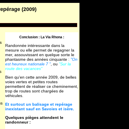
repérage (2009)
clou.com/recits/colleguareG1.php
on line
6
Conclusion : La Via Rhona :
s
Randonnée intéressante dans la
mesure ou elle permet de regagner la
mer, assouvissant en quelque sorte le
phantasme des années cinquante :
"On
est heureux nationale 7 "
, ou
"Sur la
route des vacances"
s
Bien qu'en cette année 2009, de belles
voies vertes et petites routes
permettent de réaliser ce cheminement,
trop de routes sont chargées de
véhicules.
us
Et surtout un balisage et repérage
inexistant sauf en Savoies et isère.
Quelques pièges attendent le
randonneur :