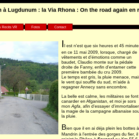
 à Lugdunum : la Via Rhona : On the road again en 
P_REFERER" in
/home/clients/75d7904b9029882550a1d97163ff96e8/sites/bi
s Recits VR
Fotos
Contact
I
l est n'est que six heures et 45 minute
en ce 11 mai 2009, lorsque, chargé de
vêtements et d'émotions comme un
baudet, Claudio monte sur la pédale
droite de Fanny, enfin d'entamer cette
première bambée du cru 2009.
Le temps est gris, la pluie menace, mai
le vent qui souffle du sud, m'aide à
regagner Annecy sans encombre.
La belle est calme, les militaires se font
canarder en Afganistan, et moi je sors
mon
Agfa
, afin d'essayer d'immortaliser
la magie de la campagne albanaise so
la pluie.
B
ien que il en ai déja plein les bottes à
Mandrin à l'entrée des gorges du fier, il