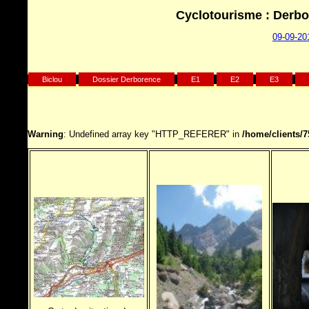
Cyclotourisme : Derbo
09-09-20
Biclou
Dossier Derborence
E1
E2
E3
Warning
: Undefined array key "HTTP_REFERER" in
/home/clients/