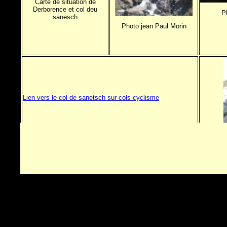
Carte de situation de
Derborence et col deu
P
sanesch
Photo jean Paul Morin
Lien vers le col de sanetsch sur cols-cyclisme
ca y est : La randonnée s'est déroulée du 20 au 24 juin 2011
Le récit en en cours