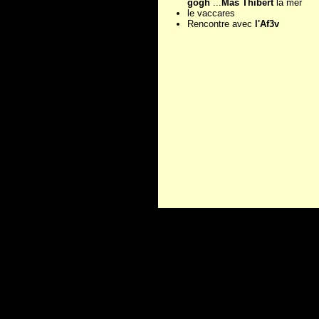
gogh
...
Mas Thibert
la mer
le vaccares
Rencontre avec
l'Af3v