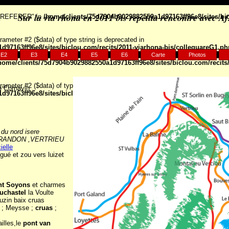
Sur la via rhona en 2011 bis repetita rencontre avec Af
P_REFERER" in
/home/clients/75d7904b9029882550a1d97163ff96e8/sites/bic
arameter #2 ($data) of type string is deprecated in
d97163ff96e8/sites/biclou.com/recits/2011-viarhona-bis/colleguareG1.ph
E2
E3
E4
E5
E6
Carte
Photos
home/clients/75d7904b9029882550a1d97163ff96e8/sites/biclou.com/recits
arameter #2 ($data) of type string is deprecated in
e
Cornavin ..
d97163ff96e8/sites/biclou.com/recits/2011-viarhona-bis/colleguareG1.ph
du nord isere
ANDON ,
VERTRIEU
ielle
 gué et zou vers luizet
nt Soyons
et charmes
uchastel
la Voulte
uzin baix cruas
 ; Meysse ;
cruas
;
illes,le
pont van