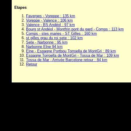
Etapes
Faverges - Voreppe : 135 km
Voreppe - Valence : 106 km
Valence - BS Andéol : 97 km
Bourg st Andéol - Montfrin pont du gard - Comps : 113 km
Comps - stes maries - ST Gilles : 160 km
st gilles grau du roi sete : 102 km
Sete - Narbonne : 95 km
Narbonne Elne 94 km
Elne - Espagne Portbou Torroella de MontGri : 89 km
Espagne Torroella de MontGri -
Tossa de Mar
: 109 km
Tossa de Mar
- Arrivée Barcelone retour : 84 km
Retour