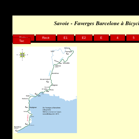
Savoie - Faverges Barcelone à Bicy
Biclou
Recit
E1
E2
E
4
5
Tac