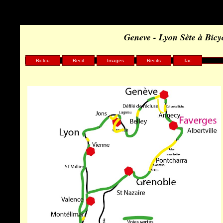
Geneve - Lyon Sète à Bicy
Biclou
Recit
Images
Recits
Tac