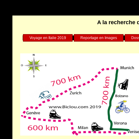
Warning
: Undefined array key "HTTP_REFERER" in
/home/clients/75d7904b9029882550a1d97163ff96e8/sites/biclou.co
A la recherche 
Voyage en Italie 2019
Reportage en Images
Doss