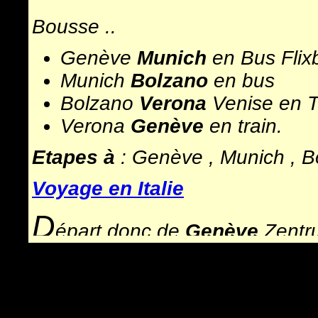
Bousse ..
Genève
Munich
en Bus Flix
Munich
Bolzano
en bus
Bolzano
Verona
Venise en T
Verona
Genève
en train.
Etapes à
: Genève , Munich , B
Voyage en Italie
D
épart donc de
Genève
Zentru
par la Suisse, Zurich, le Boden
Arrivés à l'heure au
ZOB
, après
quelques hectomètres en portant