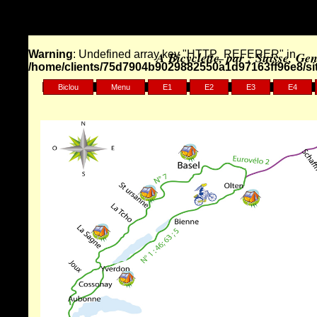
Warning
: Undefined array key "HTTP_REFERER" in
A Bicyclette, par : Suisse, Ge
/home/clients/75d7904b9029882550a1d97163ff96e8/sit
Biclou
Menu
E1
E2
E3
E4