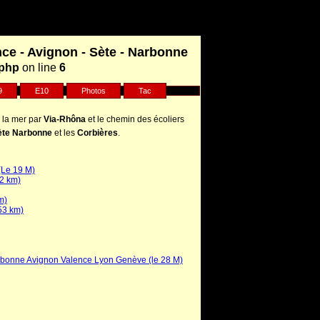
nce - Avignon - Sète - Narbonne
.php
on line
6
9
E10
Photos
Tac
 la mer par
Via-Rhôna
et le chemin des écoliers
ète Narbonne
et les
Corbières
.
(Le 19 M)
22 km)
m)
53 km)
rbonne Avignon Valence Lyon Genève (le 28 M)