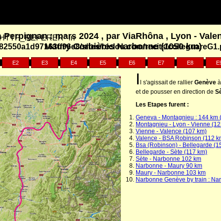
à Perpignan : mars 2024 , par ViaRhôna , Lyon - Vale
y "HTTP_REFERER" in
Maury Corbières Narbonne (1050 km)
2550a1d97163ff96e8/sites/biclou.com/recits/colleguareG1
E2
E3
E4
E5
E6
E7
E8
E
I
l s'agissait de rallier
Genève
à
et de pousser en direction de
S
Les Etapes furent :
Geneva - Montagnieu : 144 km 
Montagnieu - Lyon - Vienne (1
Vienne - Valence (107 km)
Valence - BSA Robinson (112 k
Bsa (Robinson) - Bellegarde (1
Bellegarde - Sète (117 km)
Sète - Narbonne 102 km
Narbonne - Maury 90 km
Maury - Narbonne 103 km
Narbonne Genève by train : Na