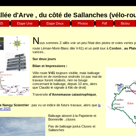
ts/75d7904b9029882550a1d97163ff96e8/sites/biclou.com/recits/col
lée d'Arve , du côté de Sallanches (vélo-rou
25
Etape Une
Etape Deux
Photos
Pdf
Biclou
N
ous sommes Z-allés voir un peu l'état des pistes et voies vertes 
route Léman-Mont-Blanc dite V-61) et un petit tour à
Cordon
,
au Plat
varices..
Sur deux jours
Bilan et Impressions :
Vélo route
V-61
toujours visible, mais balisage
absent en de nombreux endroits (si pas mal de
travaux furent réalisés, rien ne bouge
concernant le balisage, depuis 10 ans, alors
que Claudio le signale à Kiki de droit)
Traversée
d'Annemasse catastrophique
,
de Nangy Scientrier
: pas vu un indice de futurs travaux, alors que
la
let 2025
Balisage absent à la Papeterie et
Bonneville ..cluses
Pas de balisage juska Cluses et
Sallanches