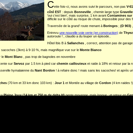
C
ette fois-ci, nous avons suivi le parcours, non pas
V-6
côté EST
: depuis
Bonneville
, chemin large type
Gravelle
'oui c'est bien', mais surprise, 1 km avant
Contamines sur
difficile sur le côté au risque de chute, impossible pour des f
Traversée de la grand' route menant à
Boringes
;
(D 903)
,
Entrevu
une nouvelle voie verte (en construction)
de
Thyez
autoroute ! , claudio a du louper un épisode..
Hôtel Ibis B à
Sallanches
, correct, attention pas de garage 
 les sacoches (3km) à 9-10 %, mais magnifique vue sur le
Monte Bianco
r le
Mont Blanc
, pas trop de bagnoles en novembre
escente sur
Servoz
par 1.5 km à pied car
chemin caillouteux
et raide à 18% et retour par la 
asserelle hymalaienne du
Nant Bordon
! à refaire donc ! mais sans les sacoches! et après u
nches
(70 km et 33 km donc 103 km) :
Jour 1
et Montée au village de
Cordon
(4 km raides !
ka
Plaine Joux (14 km et 750 m de delta H)
pente moyenne, mais longue : et retour en
Gen