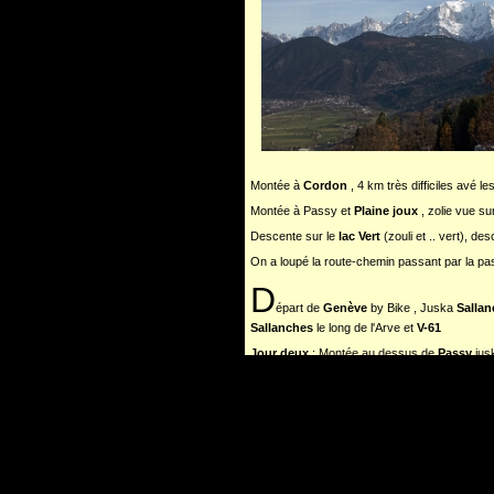
Montée à
Cordon
, 4 km très difficiles avé
Montée à Passy et
Plaine joux
, zolie vue su
Descente sur le
lac Vert
(zouli et .. vert), d
On a loupé la route-chemin passant par la p
D
épart de
Genève
by Bike , Juska
Salla
Sallanches
le long de l'Arve et
V-61
Jour deux
: Montée au dessus de
Passy
jus