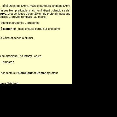
1
, côté Ouest de l'Arve, mais le parcours longeant l'Arve
assez bien praticable, mais non indiqué , claudio se dit :
 Arve
, grosse flaque d'eau (20 cm de profond), passage
amilles .. prévoir remblais ! au moins.
 attention prudence .. prudence
 à Marignier
, mais ensuite perdu sur une semi
à vélos et accès à étudier ..
route classique , de
Passy
; ca va.
n Témésta !
) descente sur
Combloux
et
Domancy
retour
evie (104 km)