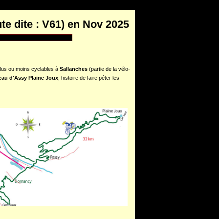
leguareG1.php
on line
6
te dite : V61) en Nov 2025
plus ou moins cyclables à
Sallanches
(partie de la vélo-
eau d'Assy Plaine Joux
, histoire de faire péter les