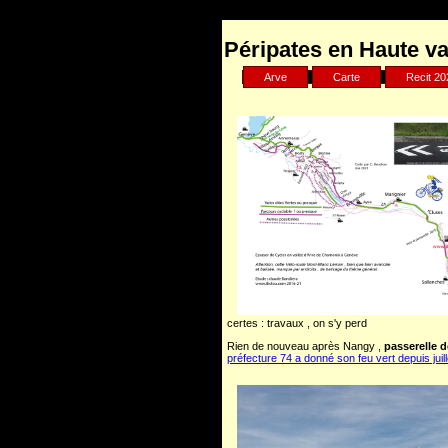
Warning
: Undefined array key "HTTP_REFERER" in
/home/clien
Péripates en Haute val
Arve
Carte
Recit 20
certes : travaux , on s'y perd
Rien de nouveau après Nangy ,
passerelle 
préfecture 74 a donné son feu vert depuis juil