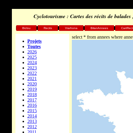
Cyclotourisme : Cartes des récits de balades
Biclou
Recits
Viarhona
BilanAnnees
CartReci
select * from annees where anne
Projets
Toutes
2026
2025
2024
2023
2022
2021
2020
2019
2018
2017
2016
2015
2014
2013
2012
2011