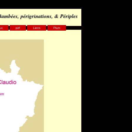
 Bambées, périgrinations, & Périples
ux
pdf
Liens
Plum