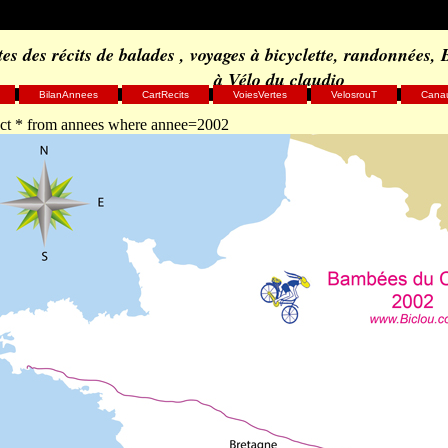
es des récits de balades , voyages à bicyclette, randonnées,
à Vélo du claudio
BilanAnnees
CartRecits
VoiesVertes
VelosrouT
Cana
ect * from annees where annee=2002