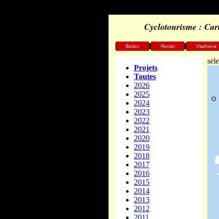
Cyclotourisme : Cart
Biclou
Recits
Viarhona
sel
Projets
Toutes
2026
2025
2024
2023
2022
2021
2020
2019
2018
2017
2016
2015
2014
2013
2012
2011