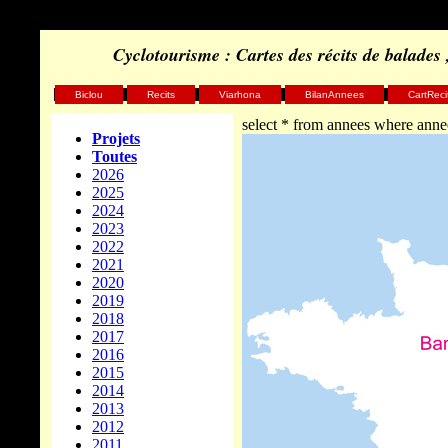
Cyclotourisme : Cartes des récits de balades
Biclou
Recits
Viarhona
BilanAnnees
CartReci
select * from annees where ann
Projets
Toutes
2026
2025
2024
2023
2022
2021
2020
2019
2018
2017
2016
2015
2014
2013
2012
2011