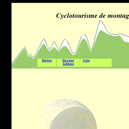
Cyclotourisme de montagn
Biclou
Dossier
Cols
GAlpes