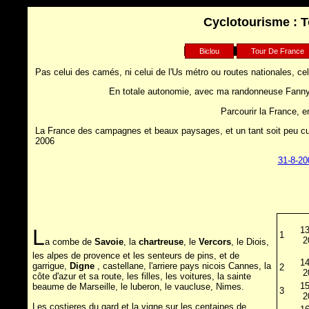
Cyclotourisme : T
Biclou
Tour De France
Pas celui des camés, ni celui de l'Us métro ou routes nationales, celu
En totale autonomie, avec ma randonneuse Fanny, e
Parcourir la France, e
La France des campagnes et beaux paysages, et un tant soit peu cu
2006
31-8-20
13
L
1
2
a combe de
Savoie
, la
chartreuse
, le
Vercors
, le Diois,
les alpes de provence et les senteurs de pins, et de
14
garrigue,
Digne
, castellane, l'arriere pays nicois Cannes, la
2
2
côte d'azur et sa route, les filles, les voitures, la sainte
15
beaume de Marseille, le luberon, le vaucluse, Nimes.
3
2
Les costieres du gard et la vigne sur les centaines de