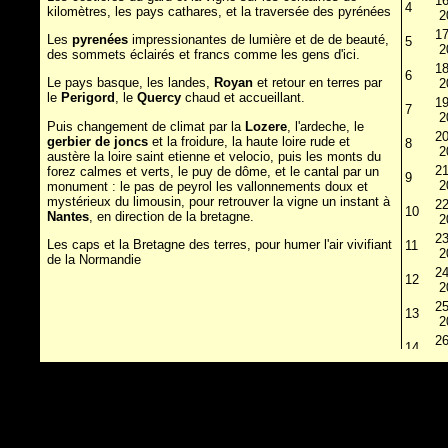
16
4
kilomètres, les pays cathares, et la traversée des pyrénées
2
17
Les
pyrenées
impressionantes de lumière et de de beauté,
5
2
des sommets éclairés et francs comme les gens d'ici.
18
6
Le pays basque, les landes,
Royan
et retour en terres par
2
le
Perigord
, le
Quercy
chaud et accueillant.
19
7
2
Puis changement de climat par la
Lozere
, l'ardeche, le
20
gerbier de joncs
et la froidure, la haute loire rude et
8
2
austère la loire saint etienne et velocio, puis les monts du
21
forez calmes et verts, le puy de dôme, et le cantal par un
9
2
monument : le pas de peyrol les vallonnements doux et
mystérieux du limousin, pour retrouver la vigne un instant à
22
10
Nantes
, en direction de la bretagne.
2
23
Les caps et la Bretagne des terres, pour humer l'air vivifiant
11
2
de la Normandie
24
12
2
25
13
2
26
14
2
27
15
2
28
16
2
29