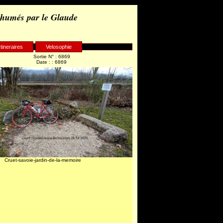
 humés par le Glaude
Itineraires
Velosophie
Sortie N° : 6869
Date : : 6869
Cruet-savoie-jardin-de-la-memoire