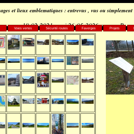
ages et lieux emblematiques : entrevus , vus ou simplement
18-02-2021, maj 26-05-2026 par c.. B..
s
Voies vertes
Sécurité routes
Faverges
Projets