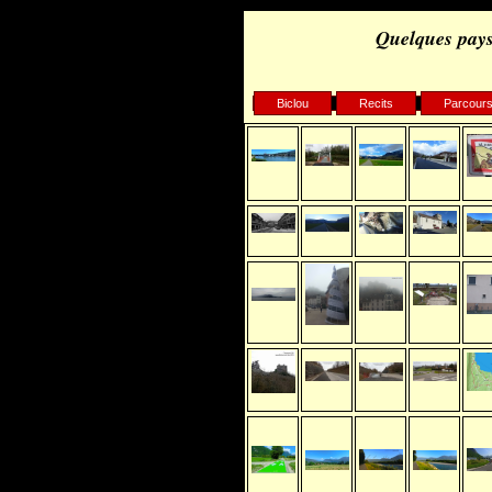
Quelques pays
Biclou
Recits
Parcour