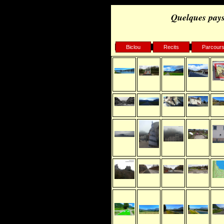
Quelques pays
Biclou
Recits
Parcour