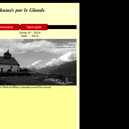
 humés par le Glaude
Itineraires
Velosophie
Sortie N° : 5019
Date : : 5019
en-Noir-et-Blanc-claudio-s-est-Fer-aussi