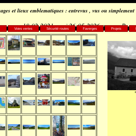
ages et lieux emblematiques : entrevus , vus ou simplement
18-02-2021, maj 26-05-2026 par c.. B..
s
Voies vertes
Sécurité routes
Faverges
Projets