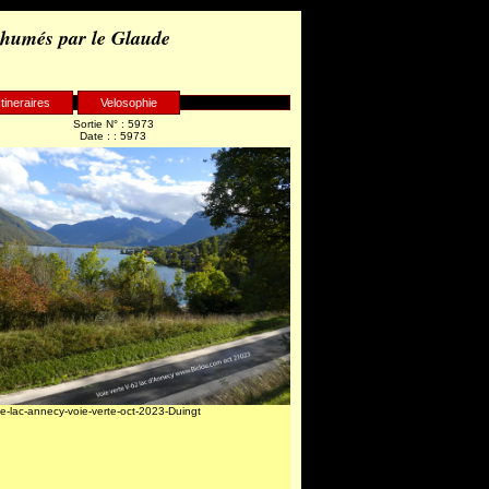
 humés par le Glaude
Itineraires
Velosophie
Sortie N° : 5973
Date : : 5973
e-lac-annecy-voie-verte-oct-2023-Duingt