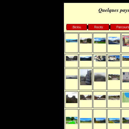
Quelques pays
Biclou
Recits
Parcour