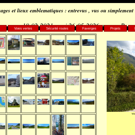
ages et lieux emblematiques : entrevus , vus ou simplement
18-02-2021, maj 26-05-2026 par c.. B..
s
Voies vertes
Sécurité routes
Faverges
Projets
vu