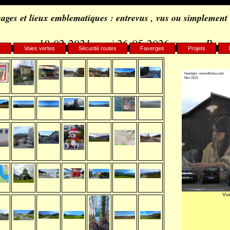
ages et lieux emblematiques : entrevus , vus ou simplement
18-02-2021, maj 26-05-2026 par c.. B..
s
Voies vertes
Sécurité routes
Faverges
Projets
Vu