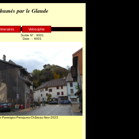
 humés par le Glaude
Itineraires
Velosophie
Sortie N° : 6001
Date : : 6001
e-Faverges-Fresques-Château-Nov-2023