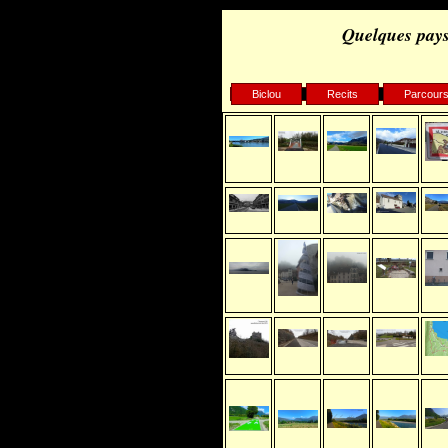
Quelques pays
Biclou
Recits
Parcour