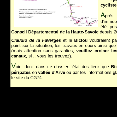
cycliste
A
prè
d'immob
été pri
Conseil Départemental de la Haute-Savoie
depuis 2
Claudio de la Faverges
et le
Biclou
voudraient par
point sur la situation, les travaux en cours ainsi que
(mais attention sans garanties,
veuillez croiser le
canaux
, si .. vous les trouvez).
V
oici donc dans ce dossier l'état des lieux que
Bi
péripates
en
vallée d'Arve
ou par les informations gl
le site du CG74.
Sentiment général en 2026 :
Parcours identifié e
quelques défauts
: Manque de balisage
en de nombreu
Passage du pont de Bellecombe entre
Nangy et Sc
attente, mais en cours en janvier 2026
On peut espérer la l
ivraison de la fameuse Passerelle
..