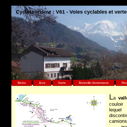
Cyclotourisme : V61 - Voies cyclables et ver
Biclou
Arve
Karte
Boneville-Annemasse
Rec
L
a
val
couloir
lequel
disconti
camions,
.. que