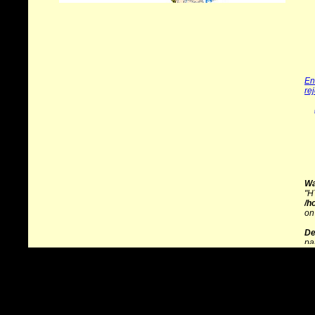
En
re
Wa
"H
/h
on
De
pa
de
/h
on