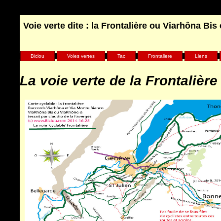
Voie verte dite : la Frontalière ou Viarhôna B
Biclou
Voies vertes
Tac
Frontaliere
Liens
La voie verte de la Frontalière