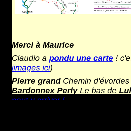
Merci à Maurice
Claudio a
pondu une carte
! c'
iimages ici
)
Pierre grand
Chemin d'évordes 
Bardonnex
Perly
Le bas de
Lul
peut y arriver !
en oct 2024 le projet avance, 
en effet en oct 2024 le mieux est