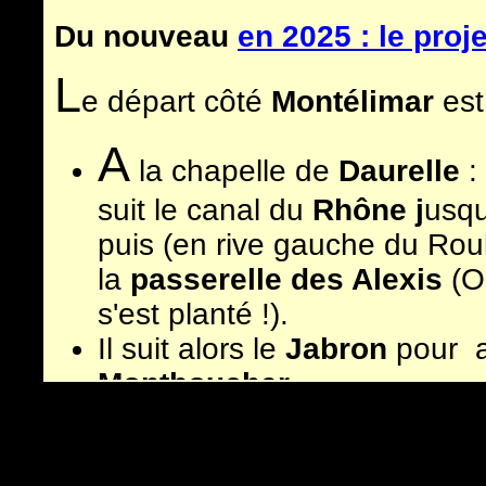
Du nouveau
en 2025 : le proj
L
e départ côté
Montélimar
est
A
la chapelle de
Daurelle
: 
suit le canal du
Rhône j
usq
puis (en rive gauche du Roub
la
passerelle des Alexis
(O
s'est planté !).
Il suit alors le
Jabron
pour al
Montboucher
.