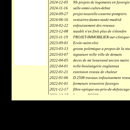
2024-12-05
Nb projets de logements en favergie
2024-11-16
salle-omni-cultes-debut
2024-09-27
projet-nouvelle-caserne-pompiers
2024-06-16
vestiaires-dames-stade-madrid
2024-02-22
enfouissement des reseaux
2023-12-08
staubli n'en finit plus de s'étendre
2023-11-19
PROJET-IMMOBILIER-sur-clinique-
2023-09-01
Ecole-saint-eloi
2023-03-13
grosse polemique a propos de la sta
2023-03-07
signature nvlle ville de demain
2022-04-05
deces de mr losserand ancien maire
2022-04-01
nvlle-boulangerie englannaz
2022-01-21
extension reseau de chaleur
2022-01-06
D 2508 travaux enfouissement rese
2022-01-01
fermeture tresorerie faverges
2021-12-17
fibre-optique-au-prix-de-defoncage
2021-12-17
faverges-D2508
2021-12-17
staubli
2021-11-10
centrale solaire
2021-10-30
campus connecté
2021-06-04
refection route des ecombettes a en
2020-12-26
citerne gaz à la chaufferie de faver
2020-12-18
début travaux immeubles face a car