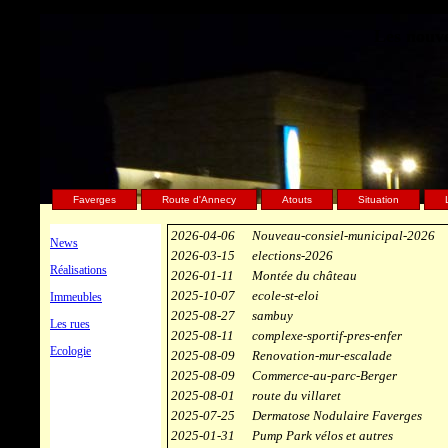
Les nouve
Faverges
Route d'Annecy
Atouts
Situation
2026-04-06
Nouveau-consiel-municipal-2026
News
2026-03-15
elections-2026
Réalisations
2026-01-11
Montée du château
2025-10-07
ecole-st-eloi
Immeubles
2025-08-27
sambuy
Les rues
2025-08-11
complexe-sportif-pres-enfer
Ecologie
2025-08-09
Renovation-mur-escalade
2025-08-09
Commerce-au-parc-Berger
2025-08-01
route du villaret
2025-07-25
Dermatose Nodulaire Faverges
2025-01-31
Pump Park vélos et autres