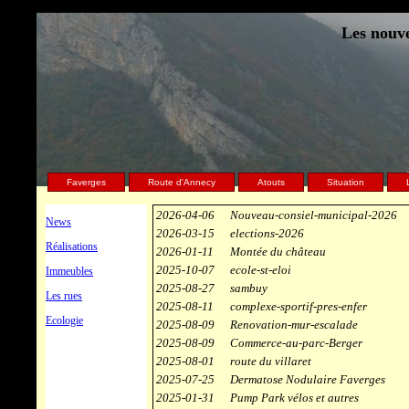
Les nouve
Faverges
Route d'Annecy
Atouts
Situation
2026-04-06
Nouveau-consiel-municipal-2026
News
2026-03-15
elections-2026
Réalisations
2026-01-11
Montée du château
2025-10-07
ecole-st-eloi
Immeubles
2025-08-27
sambuy
Les rues
2025-08-11
complexe-sportif-pres-enfer
Ecologie
2025-08-09
Renovation-mur-escalade
2025-08-09
Commerce-au-parc-Berger
2025-08-01
route du villaret
2025-07-25
Dermatose Nodulaire Faverges
2025-01-31
Pump Park vélos et autres