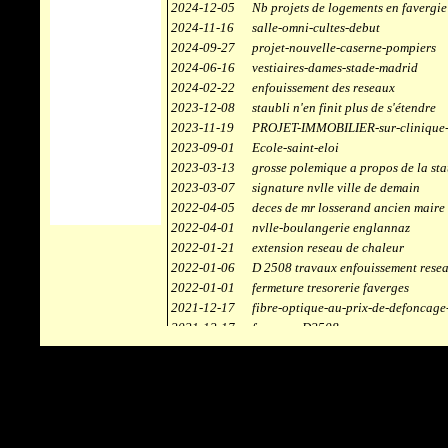
2024-12-05
Nb projets de logements en favergie
2024-11-16
salle-omni-cultes-debut
2024-09-27
projet-nouvelle-caserne-pompiers
2024-06-16
vestiaires-dames-stade-madrid
2024-02-22
enfouissement des reseaux
2023-12-08
staubli n'en finit plus de s'étendre
2023-11-19
PROJET-IMMOBILIER-sur-clinique-
2023-09-01
Ecole-saint-eloi
2023-03-13
grosse polemique a propos de la sta
2023-03-07
signature nvlle ville de demain
2022-04-05
deces de mr losserand ancien maire
2022-04-01
nvlle-boulangerie englannaz
2022-01-21
extension reseau de chaleur
2022-01-06
D 2508 travaux enfouissement rese
2022-01-01
fermeture tresorerie faverges
2021-12-17
fibre-optique-au-prix-de-defoncage
2021-12-17
faverges-D2508
2021-12-17
staubli
2021-11-10
centrale solaire
2021-10-30
campus connecté
2021-06-04
refection route des ecombettes a en
2020-12-26
citerne gaz à la chaufferie de faver
2020-12-18
début travaux immeubles face a car