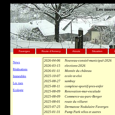
Les nouve
Faverges
Route d'Annecy
Atouts
Situation
2026-04-06
Nouveau-consiel-municipal-2026
News
2026-03-15
elections-2026
Réalisations
2026-01-11
Montée du château
2025-10-07
ecole-st-eloi
Immeubles
2025-08-27
sambuy
Les rues
2025-08-11
complexe-sportif-pres-enfer
Ecologie
2025-08-09
Renovation-mur-escalade
2025-08-09
Commerce-au-parc-Berger
2025-08-01
route du villaret
2025-07-25
Dermatose Nodulaire Faverges
2025-01-31
Pump Park vélos et autres