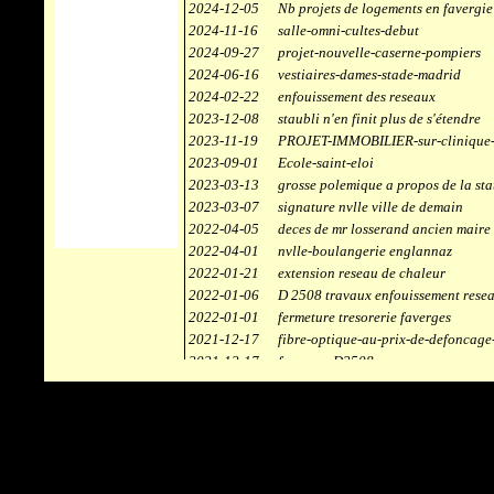
2024-12-05
Nb projets de logements en favergie
2024-11-16
salle-omni-cultes-debut
2024-09-27
projet-nouvelle-caserne-pompiers
2024-06-16
vestiaires-dames-stade-madrid
2024-02-22
enfouissement des reseaux
2023-12-08
staubli n'en finit plus de s'étendre
2023-11-19
PROJET-IMMOBILIER-sur-clinique-
2023-09-01
Ecole-saint-eloi
2023-03-13
grosse polemique a propos de la sta
2023-03-07
signature nvlle ville de demain
2022-04-05
deces de mr losserand ancien maire
2022-04-01
nvlle-boulangerie englannaz
2022-01-21
extension reseau de chaleur
2022-01-06
D 2508 travaux enfouissement rese
2022-01-01
fermeture tresorerie faverges
2021-12-17
fibre-optique-au-prix-de-defoncage
2021-12-17
faverges-D2508
2021-12-17
staubli
2021-11-10
centrale solaire
2021-10-30
campus connecté
2021-06-04
refection route des ecombettes a en
2020-12-26
citerne gaz à la chaufferie de faver
2020-12-18
début travaux immeubles face a car