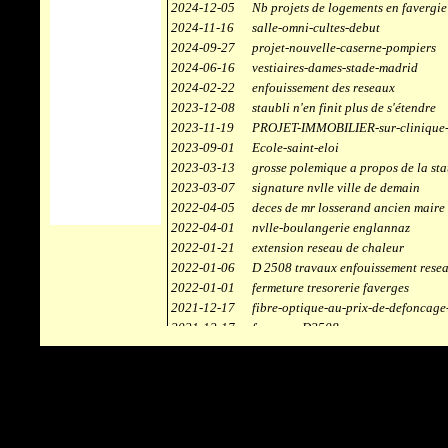
2024-12-05
Nb projets de logements en favergie
2024-11-16
salle-omni-cultes-debut
2024-09-27
projet-nouvelle-caserne-pompiers
2024-06-16
vestiaires-dames-stade-madrid
2024-02-22
enfouissement des reseaux
2023-12-08
staubli n'en finit plus de s'étendre
2023-11-19
PROJET-IMMOBILIER-sur-clinique-
2023-09-01
Ecole-saint-eloi
2023-03-13
grosse polemique a propos de la sta
2023-03-07
signature nvlle ville de demain
2022-04-05
deces de mr losserand ancien maire
2022-04-01
nvlle-boulangerie englannaz
2022-01-21
extension reseau de chaleur
2022-01-06
D 2508 travaux enfouissement rese
2022-01-01
fermeture tresorerie faverges
2021-12-17
fibre-optique-au-prix-de-defoncage
2021-12-17
faverges-D2508
2021-12-17
staubli
2021-11-10
centrale solaire
2021-10-30
campus connecté
2021-06-04
refection route des ecombettes a en
2020-12-26
citerne gaz à la chaufferie de faver
2020-12-18
début travaux immeubles face a car