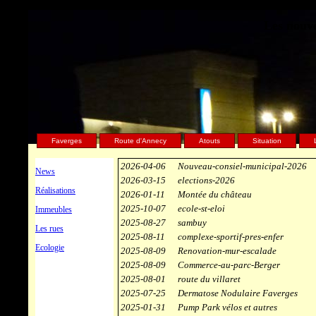
Les nouve
Faverges
Route d'Annecy
Atouts
Situation
2026-04-06
Nouveau-consiel-municipal-2026
News
2026-03-15
elections-2026
Réalisations
2026-01-11
Montée du château
2025-10-07
ecole-st-eloi
Immeubles
2025-08-27
sambuy
Les rues
2025-08-11
complexe-sportif-pres-enfer
Ecologie
2025-08-09
Renovation-mur-escalade
2025-08-09
Commerce-au-parc-Berger
2025-08-01
route du villaret
2025-07-25
Dermatose Nodulaire Faverges
2025-01-31
Pump Park vélos et autres