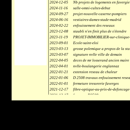
2024-12-05
Nb projets de logements en favergie
2024-11-16
salle-omni-cultes-debut
2024-09-27
projet-nouvelle-caserne-pompiers
2024-06-16
vestiaires-dames-stade-madrid
2024-02-22
enfouissement des reseaux
2023-12-08
staubli n'en finit plus de s'étendre
2023-11-19
PROJET-IMMOBILIER-sur-clinique-
2023-09-01
Ecole-saint-eloi
2023-03-13
grosse polemique a propos de la sta
2023-03-07
signature nvlle ville de demain
2022-04-05
deces de mr losserand ancien maire
2022-04-01
nvlle-boulangerie englannaz
2022-01-21
extension reseau de chaleur
2022-01-06
D 2508 travaux enfouissement rese
2022-01-01
fermeture tresorerie faverges
2021-12-17
fibre-optique-au-prix-de-defoncage
2021-12-17
faverges-D2508
2021-12-17
staubli
2021-11-10
centrale solaire
2021-10-30
campus connecté
2021-06-04
refection route des ecombettes a en
2020-12-26
citerne gaz à la chaufferie de faver
2020-12-18
début travaux immeubles face a car