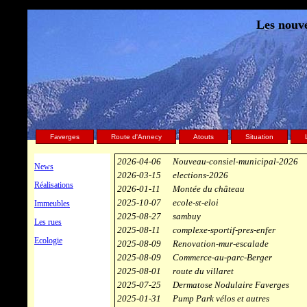
Les nouve
Faverges
Route d'Annecy
Atouts
Situation
2026-04-06
Nouveau-consiel-municipal-2026
News
2026-03-15
elections-2026
Réalisations
2026-01-11
Montée du château
2025-10-07
ecole-st-eloi
Immeubles
2025-08-27
sambuy
Les rues
2025-08-11
complexe-sportif-pres-enfer
Ecologie
2025-08-09
Renovation-mur-escalade
2025-08-09
Commerce-au-parc-Berger
2025-08-01
route du villaret
2025-07-25
Dermatose Nodulaire Faverges
2025-01-31
Pump Park vélos et autres