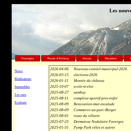
Les nouve
Faverges
Route d'Annecy
Atouts
Situation
2026-04-06
Nouveau-consiel-municipal-2026
News
2026-03-15
elections-2026
Réalisations
2026-01-11
Montée du château
2025-10-07
ecole-st-eloi
Immeubles
2025-08-27
sambuy
Les rues
2025-08-11
complexe-sportif-pres-enfer
Ecologie
2025-08-09
Renovation-mur-escalade
2025-08-09
Commerce-au-parc-Berger
2025-08-01
route du villaret
2025-07-25
Dermatose Nodulaire Faverges
2025-01-31
Pump Park vélos et autres