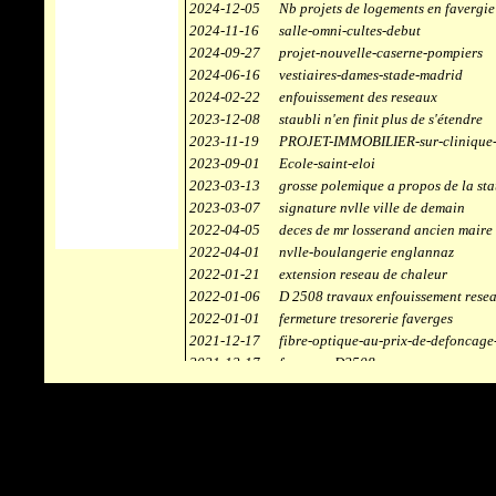
2024-12-05
Nb projets de logements en favergie
2024-11-16
salle-omni-cultes-debut
2024-09-27
projet-nouvelle-caserne-pompiers
2024-06-16
vestiaires-dames-stade-madrid
2024-02-22
enfouissement des reseaux
2023-12-08
staubli n'en finit plus de s'étendre
2023-11-19
PROJET-IMMOBILIER-sur-clinique-
2023-09-01
Ecole-saint-eloi
2023-03-13
grosse polemique a propos de la sta
2023-03-07
signature nvlle ville de demain
2022-04-05
deces de mr losserand ancien maire
2022-04-01
nvlle-boulangerie englannaz
2022-01-21
extension reseau de chaleur
2022-01-06
D 2508 travaux enfouissement rese
2022-01-01
fermeture tresorerie faverges
2021-12-17
fibre-optique-au-prix-de-defoncage
2021-12-17
faverges-D2508
2021-12-17
staubli
2021-11-10
centrale solaire
2021-10-30
campus connecté
2021-06-04
refection route des ecombettes a en
2020-12-26
citerne gaz à la chaufferie de faver
2020-12-18
début travaux immeubles face a car