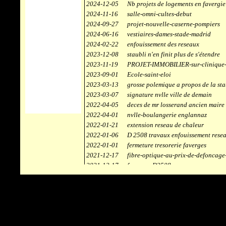
2024-12-05
Nb projets de logements en favergie
2024-11-16
salle-omni-cultes-debut
2024-09-27
projet-nouvelle-caserne-pompiers
2024-06-16
vestiaires-dames-stade-madrid
2024-02-22
enfouissement des reseaux
2023-12-08
staubli n'en finit plus de s'étendre
2023-11-19
PROJET-IMMOBILIER-sur-clinique-
2023-09-01
Ecole-saint-eloi
2023-03-13
grosse polemique a propos de la sta
2023-03-07
signature nvlle ville de demain
2022-04-05
deces de mr losserand ancien maire
2022-04-01
nvlle-boulangerie englannaz
2022-01-21
extension reseau de chaleur
2022-01-06
D 2508 travaux enfouissement rese
2022-01-01
fermeture tresorerie faverges
2021-12-17
fibre-optique-au-prix-de-defoncage
2021-12-17
faverges-D2508
2021-12-17
staubli
2021-11-10
centrale solaire
2021-10-30
campus connecté
2021-06-04
refection route des ecombettes a en
2020-12-26
citerne gaz à la chaufferie de faver
2020-12-18
début travaux immeubles face a car