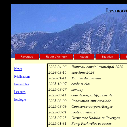
Les nouve
Faverges
Route d'Annecy
Atouts
Situation
2026-04-06
Nouveau-consiel-municipal-2026
News
2026-03-15
elections-2026
Réalisations
2026-01-11
Montée du château
2025-10-07
ecole-st-eloi
Immeubles
2025-08-27
sambuy
Les rues
2025-08-11
complexe-sportif-pres-enfer
Ecologie
2025-08-09
Renovation-mur-escalade
2025-08-09
Commerce-au-parc-Berger
2025-08-01
route du villaret
2025-07-25
Dermatose Nodulaire Faverges
2025-01-31
Pump Park vélos et autres