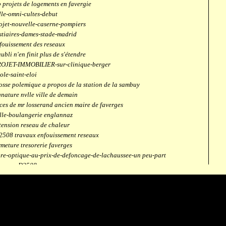
 projets de logements en favergie
lle-omni-cultes-debut
ojet-nouvelle-caserne-pompiers
stiaires-dames-stade-madrid
fouissement des reseaux
aubli n'en finit plus de s'étendre
OJET-IMMOBILIER-sur-clinique-berger
ole-saint-eloi
osse polemique a propos de la station de la sambuy
gnature nvlle ville de demain
ces de mr losserand ancien maire de faverges
lle-boulangerie englannaz
tension reseau de chaleur
2508 travaux enfouissement reseaux
rmeture tresorerie faverges
bre-optique-au-prix-de-defoncage-de-lachaussee-un peu-part
verges-D2508
aubli
ntrale solaire
mpus connecté
fection route des ecombettes a englannaz
terne gaz à la chaufferie de faverges
but travaux immeubles face a carouf