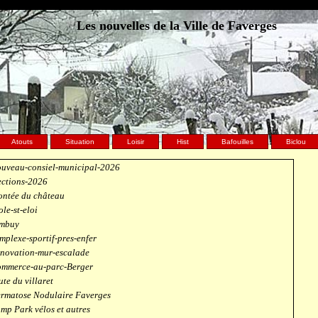
Les nouvelles de la Ville de Faverges
Atouts
Situation
Loisir
Hist
Bafouilles
Biclou
uveau-consiel-municipal-2026
ections-2026
ntée du château
ole-st-eloi
mbuy
mplexe-sportif-pres-enfer
novation-mur-escalade
mmerce-au-parc-Berger
ute du villaret
rmatose Nodulaire Faverges
mp Park vélos et autres