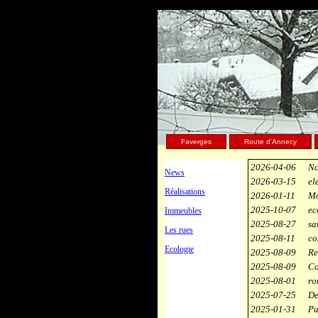
Faverges
Route d'Annecy
2026-04-06
No
News
2026-03-15
el
Réalisations
2026-01-11
Mo
2025-10-07
ec
Immeubles
2025-08-27
sa
Les rues
2025-08-11
co
Ecologie
2025-08-09
Re
2025-08-09
Co
2025-08-01
ro
2025-07-25
De
2025-01-31
Pu