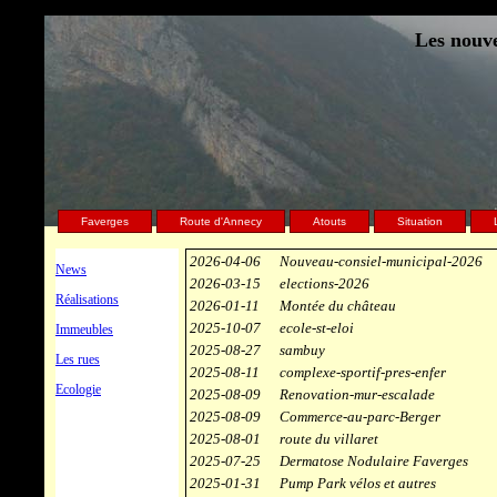
Les nouve
Deprecated
: Implicit conversion from float 259512.00000000003 
/home/clients/75d7904b9029882550a1d97163ff96e8/sites/bicl
Faverges
Route d'Annecy
Atouts
Situation
2026-04-06
Nouveau-consiel-municipal-2026
News
2026-03-15
elections-2026
Réalisations
2026-01-11
Montée du château
2025-10-07
ecole-st-eloi
Immeubles
2025-08-27
sambuy
Les rues
2025-08-11
complexe-sportif-pres-enfer
Ecologie
2025-08-09
Renovation-mur-escalade
2025-08-09
Commerce-au-parc-Berger
2025-08-01
route du villaret
2025-07-25
Dermatose Nodulaire Faverges
2025-01-31
Pump Park vélos et autres