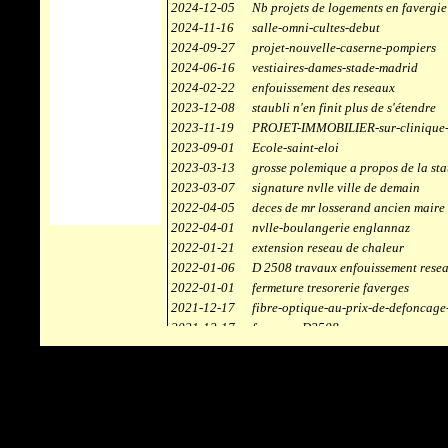
2024-12-05
Nb projets de logements en favergie
2024-11-16
salle-omni-cultes-debut
2024-09-27
projet-nouvelle-caserne-pompiers
2024-06-16
vestiaires-dames-stade-madrid
2024-02-22
enfouissement des reseaux
2023-12-08
staubli n'en finit plus de s'étendre
2023-11-19
PROJET-IMMOBILIER-sur-clinique-
2023-09-01
Ecole-saint-eloi
2023-03-13
grosse polemique a propos de la sta
2023-03-07
signature nvlle ville de demain
2022-04-05
deces de mr losserand ancien maire
2022-04-01
nvlle-boulangerie englannaz
2022-01-21
extension reseau de chaleur
2022-01-06
D 2508 travaux enfouissement rese
2022-01-01
fermeture tresorerie faverges
2021-12-17
fibre-optique-au-prix-de-defoncage
2021-12-17
faverges-D2508
2021-12-17
staubli
2021-11-10
centrale solaire
2021-10-30
campus connecté
2021-06-04
refection route des ecombettes a en
2020-12-26
citerne gaz à la chaufferie de faver
2020-12-18
début travaux immeubles face a car