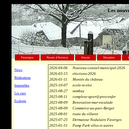
Les nouve
Faverges
Route d'Annecy
Atouts
Situation
2026-04-06
Nouveau-consiel-municipal-2026
News
2026-03-15
elections-2026
Réalisations
2026-01-11
Montée du château
2025-10-07
ecole-st-eloi
Immeubles
2025-08-27
sambuy
Les rues
2025-08-11
complexe-sportif-pres-enfer
Ecologie
2025-08-09
Renovation-mur-escalade
2025-08-09
Commerce-au-parc-Berger
2025-08-01
route du villaret
2025-07-25
Dermatose Nodulaire Faverges
2025-01-31
Pump Park vélos et autres