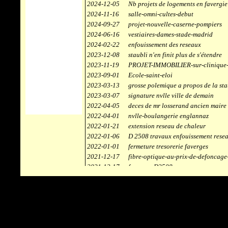
2024-12-05
Nb projets de logements en favergie
2024-11-16
salle-omni-cultes-debut
2024-09-27
projet-nouvelle-caserne-pompiers
2024-06-16
vestiaires-dames-stade-madrid
2024-02-22
enfouissement des reseaux
2023-12-08
staubli n'en finit plus de s'étendre
2023-11-19
PROJET-IMMOBILIER-sur-clinique-
2023-09-01
Ecole-saint-eloi
2023-03-13
grosse polemique a propos de la sta
2023-03-07
signature nvlle ville de demain
2022-04-05
deces de mr losserand ancien maire
2022-04-01
nvlle-boulangerie englannaz
2022-01-21
extension reseau de chaleur
2022-01-06
D 2508 travaux enfouissement rese
2022-01-01
fermeture tresorerie faverges
2021-12-17
fibre-optique-au-prix-de-defoncage
2021-12-17
faverges-D2508
2021-12-17
staubli
2021-11-10
centrale solaire
2021-10-30
campus connecté
2021-06-04
refection route des ecombettes a en
2020-12-26
citerne gaz à la chaufferie de faver
2020-12-18
début travaux immeubles face a car