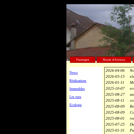
Faverges
Route d'Annecy
2026-04-06
No
News
2026-03-15
el
Réalisations
2026-01-11
Mo
2025-10-07
ec
Immeubles
2025-08-27
sa
Les rues
2025-08-11
co
Ecologie
2025-08-09
Re
2025-08-09
Co
2025-08-01
ro
2025-07-25
De
2025-01-31
Pu