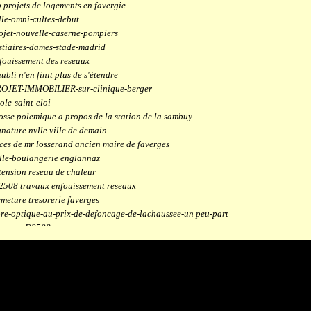
 projets de logements en favergie
lle-omni-cultes-debut
ojet-nouvelle-caserne-pompiers
stiaires-dames-stade-madrid
fouissement des reseaux
aubli n'en finit plus de s'étendre
OJET-IMMOBILIER-sur-clinique-berger
ole-saint-eloi
osse polemique a propos de la station de la sambuy
gnature nvlle ville de demain
ces de mr losserand ancien maire de faverges
lle-boulangerie englannaz
tension reseau de chaleur
2508 travaux enfouissement reseaux
rmeture tresorerie faverges
bre-optique-au-prix-de-defoncage-de-lachaussee-un peu-part
verges-D2508
aubli
ntrale solaire
mpus connecté
fection route des ecombettes a englannaz
terne gaz à la chaufferie de faverges
but travaux immeubles face a carouf