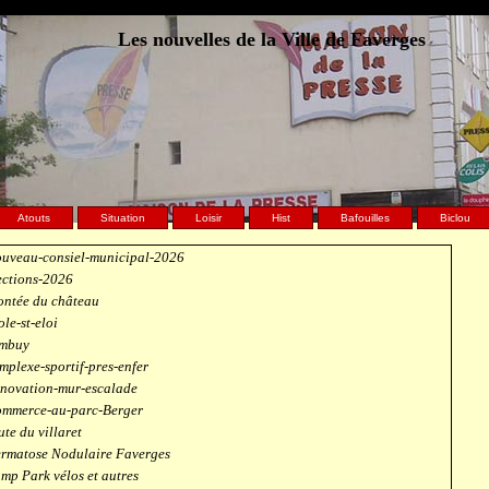
Les nouvelles de la Ville de Faverges
Atouts
Situation
Loisir
Hist
Bafouilles
Biclou
uveau-consiel-municipal-2026
ections-2026
ntée du château
ole-st-eloi
mbuy
mplexe-sportif-pres-enfer
novation-mur-escalade
mmerce-au-parc-Berger
ute du villaret
rmatose Nodulaire Faverges
mp Park vélos et autres