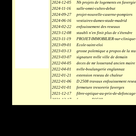
2024-12-05
Nb projets de logements en favergie
2024-11-16
salle-omni-cultes-debut
2024-09-27
projet-nouvelle-caserne-pompiers
2024-06-16
vestiaires-dames-stade-madrid
2024-02-22
enfouissement des reseaux
2023-12-08
staubli n'en finit plus de s'étendre
2023-11-19
PROJET-IMMOBILIER-sur-clinique-
2023-09-01
Ecole-saint-eloi
2023-03-13
grosse polemique a propos de la sta
2023-03-07
signature nvlle ville de demain
2022-04-05
deces de mr losserand ancien maire
2022-04-01
nvlle-boulangerie englannaz
2022-01-21
extension reseau de chaleur
2022-01-06
D 2508 travaux enfouissement rese
2022-01-01
fermeture tresorerie faverges
2021-12-17
fibre-optique-au-prix-de-defoncage
2021-12-17
faverges-D2508
2021-12-17
staubli
2021-11-10
centrale solaire
2021-10-30
campus connecté
2021-06-04
refection route des ecombettes a en
2020-12-26
citerne gaz à la chaufferie de faver
2020-12-18
début travaux immeubles face a car