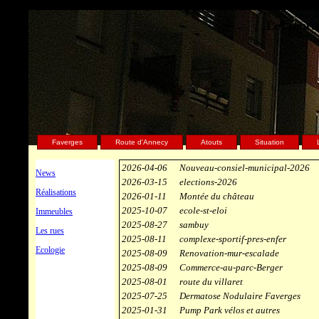
Les nouve
Faverges
Route d'Annecy
Atouts
Situation
2026-04-06
Nouveau-consiel-municipal-2026
News
2026-03-15
elections-2026
Réalisations
2026-01-11
Montée du château
2025-10-07
ecole-st-eloi
Immeubles
2025-08-27
sambuy
Les rues
2025-08-11
complexe-sportif-pres-enfer
Ecologie
2025-08-09
Renovation-mur-escalade
2025-08-09
Commerce-au-parc-Berger
2025-08-01
route du villaret
2025-07-25
Dermatose Nodulaire Faverges
2025-01-31
Pump Park vélos et autres