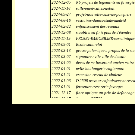
2024-12-05
Nb projets de logements en favergie
2024-11-16
salle-omni-cultes-debut
2024-09-27
projet-nouvelle-caserne-pompiers
2024-06-16
vestiaires-dames-stade-madrid
2024-02-22
enfouissement des reseaux
2023-12-08
staubli n'en finit plus de s'étendre
2023-11-19
PROJET-IMMOBILIER-sur-clinique-
2023-09-01
Ecole-saint-eloi
2023-03-13
grosse polemique a propos de la sta
2023-03-07
signature nvlle ville de demain
2022-04-05
deces de mr losserand ancien maire
2022-04-01
nvlle-boulangerie englannaz
2022-01-21
extension reseau de chaleur
2022-01-06
D 2508 travaux enfouissement rese
2022-01-01
fermeture tresorerie faverges
2021-12-17
fibre-optique-au-prix-de-defoncage
2021-12-17
faverges-D2508
2021-12-17
staubli
2021-11-10
centrale solaire
2021-10-30
campus connecté
2021-06-04
refection route des ecombettes a en
2020-12-26
citerne gaz à la chaufferie de faver
2020-12-18
début travaux immeubles face a car