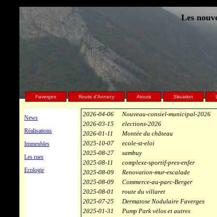
Les nouve
Faverges
Route d'Annecy
Atouts
Situation
2026-04-06
Nouveau-consiel-municipal-2026
News
2026-03-15
elections-2026
Réalisations
2026-01-11
Montée du château
2025-10-07
ecole-st-eloi
Immeubles
2025-08-27
sambuy
Les rues
2025-08-11
complexe-sportif-pres-enfer
Ecologie
2025-08-09
Renovation-mur-escalade
2025-08-09
Commerce-au-parc-Berger
2025-08-01
route du villaret
2025-07-25
Dermatose Nodulaire Faverges
2025-01-31
Pump Park vélos et autres