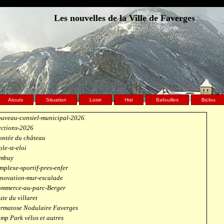
Les nouvelles de la Ville de Faverges
Atouts
Situation
Loisir
Hist
Bafouilles
Biclou
uveau-consiel-municipal-2026
ections-2026
ntée du château
ole-st-eloi
mbuy
mplexe-sportif-pres-enfer
novation-mur-escalade
mmerce-au-parc-Berger
ute du villaret
rmatose Nodulaire Faverges
mp Park vélos et autres