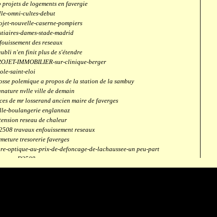
 projets de logements en favergie
lle-omni-cultes-debut
ojet-nouvelle-caserne-pompiers
stiaires-dames-stade-madrid
fouissement des reseaux
aubli n'en finit plus de s'étendre
OJET-IMMOBILIER-sur-clinique-berger
ole-saint-eloi
osse polemique a propos de la station de la sambuy
gnature nvlle ville de demain
ces de mr losserand ancien maire de faverges
lle-boulangerie englannaz
tension reseau de chaleur
2508 travaux enfouissement reseaux
rmeture tresorerie faverges
bre-optique-au-prix-de-defoncage-de-lachaussee-un peu-part
verges-D2508
aubli
ntrale solaire
mpus connecté
fection route des ecombettes a englannaz
terne gaz à la chaufferie de faverges
but travaux immeubles face a carouf