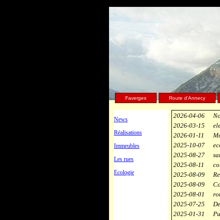
Faverges
Route d'Annecy
2026-04-06
No
News
2026-03-15
el
Réalisations
2026-01-11
Mo
2025-10-07
ec
Immeubles
2025-08-27
sa
Les rues
2025-08-11
co
Ecologie
2025-08-09
Re
2025-08-09
Co
2025-08-01
ro
2025-07-25
De
2025-01-31
Pu