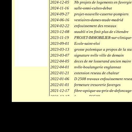
2024-12-05
Nb projets de logements en favergie
2024-11-16
salle-omni-cultes-debut
2024-09-27
projet-nouvelle-caserne-pompiers
2024-06-16
vestiaires-dames-stade-madrid
2024-02-22
enfouissement des reseaux
2023-12-08
staubli n'en finit plus de s'étendre
2023-11-19
PROJET-IMMOBILIER-sur-clinique-
2023-09-01
Ecole-saint-eloi
2023-03-13
grosse polemique a propos de la sta
2023-03-07
signature nvlle ville de demain
2022-04-05
deces de mr losserand ancien maire
2022-04-01
nvlle-boulangerie englannaz
2022-01-21
extension reseau de chaleur
2022-01-06
D 2508 travaux enfouissement rese
2022-01-01
fermeture tresorerie faverges
2021-12-17
fibre-optique-au-prix-de-defoncage
2021-12-17
faverges-D2508
2021-12-17
staubli
2021-11-10
centrale solaire
2021-10-30
campus connecté
2021-06-04
refection route des ecombettes a en
2020-12-26
citerne gaz à la chaufferie de faver
2020-12-18
début travaux immeubles face a car