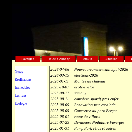
Les nouve
Deprecated
: Implicit conversion from float 513233.99999999994 
/home/clients/75d7904b9029882550a1d97163ff96e8/sites/bicl
Faverges
Route d'Annecy
Atouts
Situation
2026-04-06
Nouveau-consiel-municipal-2026
News
2026-03-15
elections-2026
Réalisations
2026-01-11
Montée du château
2025-10-07
ecole-st-eloi
Immeubles
2025-08-27
sambuy
Les rues
2025-08-11
complexe-sportif-pres-enfer
Ecologie
2025-08-09
Renovation-mur-escalade
2025-08-09
Commerce-au-parc-Berger
2025-08-01
route du villaret
2025-07-25
Dermatose Nodulaire Faverges
2025-01-31
Pump Park vélos et autres