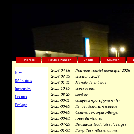
Les nouve
Faverges
Route d'Annecy
Atouts
Situation
2026-04-06
Nouveau-consiel-municipal-2026
News
2026-03-15
elections-2026
Réalisations
2026-01-11
Montée du château
2025-10-07
ecole-st-eloi
Immeubles
2025-08-27
sambuy
Les rues
2025-08-11
complexe-sportif-pres-enfer
Ecologie
2025-08-09
Renovation-mur-escalade
2025-08-09
Commerce-au-parc-Berger
2025-08-01
route du villaret
2025-07-25
Dermatose Nodulaire Faverges
2025-01-31
Pump Park vélos et autres