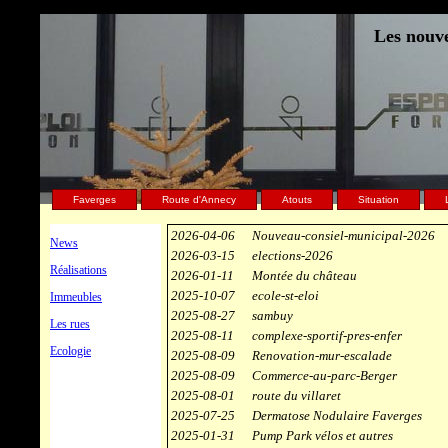
Les nouve
Faverges
Route d'Annecy
Atouts
Situation
2026-04-06
Nouveau-consiel-municipal-2026
News
2026-03-15
elections-2026
Réalisations
2026-01-11
Montée du château
2025-10-07
ecole-st-eloi
Immeubles
2025-08-27
sambuy
Les rues
2025-08-11
complexe-sportif-pres-enfer
Ecologie
2025-08-09
Renovation-mur-escalade
2025-08-09
Commerce-au-parc-Berger
2025-08-01
route du villaret
2025-07-25
Dermatose Nodulaire Faverges
2025-01-31
Pump Park vélos et autres