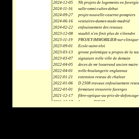
2024-12-05
Nb projets de logements en favergie
2024-11-16
salle-omni-cultes-debut
2024-09-27
projet-nouvelle-caserne-pompiers
2024-06-16
vestiaires-dames-stade-madrid
2024-02-22
enfouissement des reseaux
2023-12-08
staubli n'en finit plus de s'étendre
2023-11-19
PROJET-IMMOBILIER-sur-clinique-
2023-09-01
Ecole-saint-eloi
2023-03-13
grosse polemique a propos de la sta
2023-03-07
signature nvlle ville de demain
2022-04-05
deces de mr losserand ancien maire
2022-04-01
nvlle-boulangerie englannaz
2022-01-21
extension reseau de chaleur
2022-01-06
D 2508 travaux enfouissement rese
2022-01-01
fermeture tresorerie faverges
2021-12-17
fibre-optique-au-prix-de-defoncage
2021-12-17
faverges-D2508
2021-12-17
staubli
2021-11-10
centrale solaire
2021-10-30
campus connecté
2021-06-04
refection route des ecombettes a en
2020-12-26
citerne gaz à la chaufferie de faver
2020-12-18
début travaux immeubles face a car