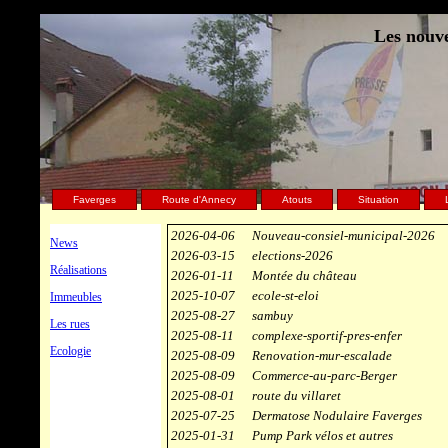
Les nouve
Faverges
Route d'Annecy
Atouts
Situation
2026-04-06
Nouveau-consiel-municipal-2026
News
2026-03-15
elections-2026
Réalisations
2026-01-11
Montée du château
2025-10-07
ecole-st-eloi
Immeubles
2025-08-27
sambuy
Les rues
2025-08-11
complexe-sportif-pres-enfer
Ecologie
2025-08-09
Renovation-mur-escalade
2025-08-09
Commerce-au-parc-Berger
2025-08-01
route du villaret
2025-07-25
Dermatose Nodulaire Faverges
2025-01-31
Pump Park vélos et autres