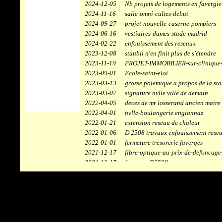
2024-12-05
Nb projets de logements en favergie
2024-11-16
salle-omni-cultes-debut
2024-09-27
projet-nouvelle-caserne-pompiers
2024-06-16
vestiaires-dames-stade-madrid
2024-02-22
enfouissement des reseaux
2023-12-08
staubli n'en finit plus de s'étendre
2023-11-19
PROJET-IMMOBILIER-sur-clinique-
2023-09-01
Ecole-saint-eloi
2023-03-13
grosse polemique a propos de la sta
2023-03-07
signature nvlle ville de demain
2022-04-05
deces de mr losserand ancien maire
2022-04-01
nvlle-boulangerie englannaz
2022-01-21
extension reseau de chaleur
2022-01-06
D 2508 travaux enfouissement rese
2022-01-01
fermeture tresorerie faverges
2021-12-17
fibre-optique-au-prix-de-defoncage
2021-12-17
faverges-D2508
2021-12-17
staubli
2021-11-10
centrale solaire
2021-10-30
campus connecté
2021-06-04
refection route des ecombettes a en
2020-12-26
citerne gaz à la chaufferie de faver
2020-12-18
début travaux immeubles face a car