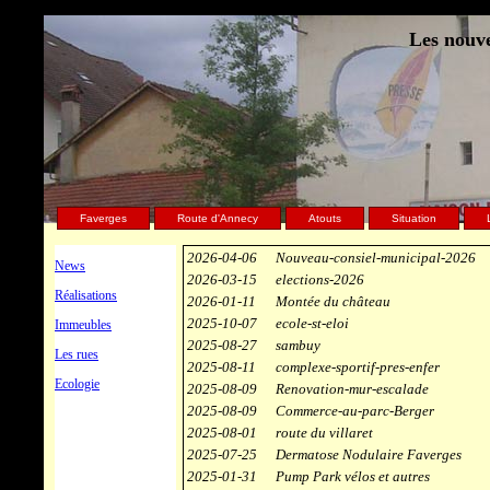
Les nouve
Faverges
Route d'Annecy
Atouts
Situation
2026-04-06
Nouveau-consiel-municipal-2026
News
2026-03-15
elections-2026
Réalisations
2026-01-11
Montée du château
2025-10-07
ecole-st-eloi
Immeubles
2025-08-27
sambuy
Les rues
2025-08-11
complexe-sportif-pres-enfer
Ecologie
2025-08-09
Renovation-mur-escalade
2025-08-09
Commerce-au-parc-Berger
2025-08-01
route du villaret
2025-07-25
Dermatose Nodulaire Faverges
2025-01-31
Pump Park vélos et autres