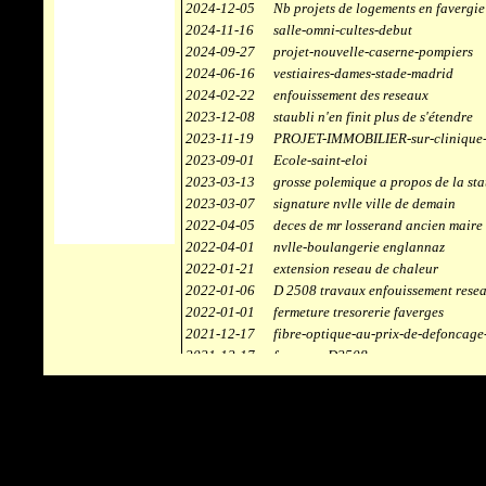
2024-12-05
Nb projets de logements en favergie
2024-11-16
salle-omni-cultes-debut
2024-09-27
projet-nouvelle-caserne-pompiers
2024-06-16
vestiaires-dames-stade-madrid
2024-02-22
enfouissement des reseaux
2023-12-08
staubli n'en finit plus de s'étendre
2023-11-19
PROJET-IMMOBILIER-sur-clinique-
2023-09-01
Ecole-saint-eloi
2023-03-13
grosse polemique a propos de la sta
2023-03-07
signature nvlle ville de demain
2022-04-05
deces de mr losserand ancien maire
2022-04-01
nvlle-boulangerie englannaz
2022-01-21
extension reseau de chaleur
2022-01-06
D 2508 travaux enfouissement rese
2022-01-01
fermeture tresorerie faverges
2021-12-17
fibre-optique-au-prix-de-defoncage
2021-12-17
faverges-D2508
2021-12-17
staubli
2021-11-10
centrale solaire
2021-10-30
campus connecté
2021-06-04
refection route des ecombettes a en
2020-12-26
citerne gaz à la chaufferie de faver
2020-12-18
début travaux immeubles face a car