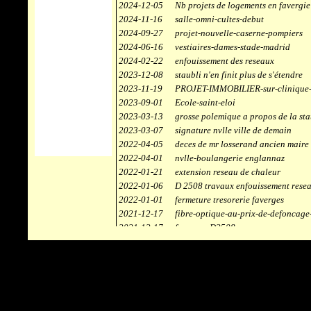
2024-12-05
Nb projets de logements en favergie
2024-11-16
salle-omni-cultes-debut
2024-09-27
projet-nouvelle-caserne-pompiers
2024-06-16
vestiaires-dames-stade-madrid
2024-02-22
enfouissement des reseaux
2023-12-08
staubli n'en finit plus de s'étendre
2023-11-19
PROJET-IMMOBILIER-sur-clinique-
2023-09-01
Ecole-saint-eloi
2023-03-13
grosse polemique a propos de la sta
2023-03-07
signature nvlle ville de demain
2022-04-05
deces de mr losserand ancien maire
2022-04-01
nvlle-boulangerie englannaz
2022-01-21
extension reseau de chaleur
2022-01-06
D 2508 travaux enfouissement rese
2022-01-01
fermeture tresorerie faverges
2021-12-17
fibre-optique-au-prix-de-defoncage
2021-12-17
faverges-D2508
2021-12-17
staubli
2021-11-10
centrale solaire
2021-10-30
campus connecté
2021-06-04
refection route des ecombettes a en
2020-12-26
citerne gaz à la chaufferie de faver
2020-12-18
début travaux immeubles face a car