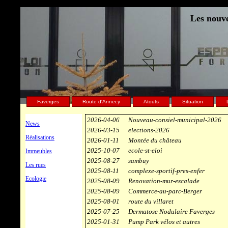
Les nouve
Faverges
Route d'Annecy
Atouts
Situation
2026-04-06
Nouveau-consiel-municipal-2026
News
2026-03-15
elections-2026
Réalisations
2026-01-11
Montée du château
2025-10-07
ecole-st-eloi
Immeubles
2025-08-27
sambuy
Les rues
2025-08-11
complexe-sportif-pres-enfer
Ecologie
2025-08-09
Renovation-mur-escalade
2025-08-09
Commerce-au-parc-Berger
2025-08-01
route du villaret
2025-07-25
Dermatose Nodulaire Faverges
2025-01-31
Pump Park vélos et autres