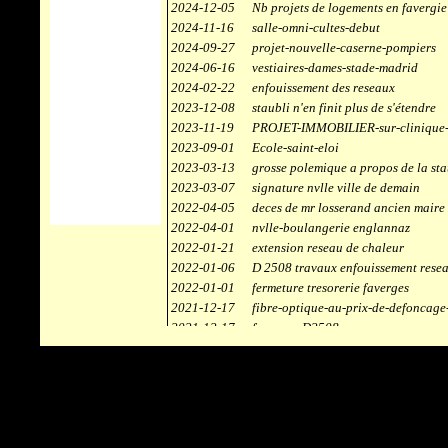
2024-12-05
Nb projets de logements en favergie
2024-11-16
salle-omni-cultes-debut
2024-09-27
projet-nouvelle-caserne-pompiers
2024-06-16
vestiaires-dames-stade-madrid
2024-02-22
enfouissement des reseaux
2023-12-08
staubli n'en finit plus de s'étendre
2023-11-19
PROJET-IMMOBILIER-sur-clinique-
2023-09-01
Ecole-saint-eloi
2023-03-13
grosse polemique a propos de la sta
2023-03-07
signature nvlle ville de demain
2022-04-05
deces de mr losserand ancien maire
2022-04-01
nvlle-boulangerie englannaz
2022-01-21
extension reseau de chaleur
2022-01-06
D 2508 travaux enfouissement rese
2022-01-01
fermeture tresorerie faverges
2021-12-17
fibre-optique-au-prix-de-defoncage
2021-12-17
faverges-D2508
2021-12-17
staubli
2021-11-10
centrale solaire
2021-10-30
campus connecté
2021-06-04
refection route des ecombettes a en
2020-12-26
citerne gaz à la chaufferie de faver
2020-12-18
début travaux immeubles face a car