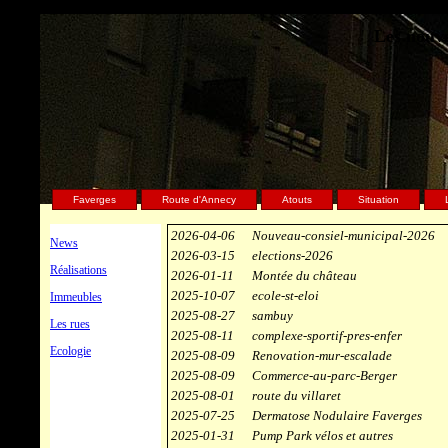
Les nouve
Faverges
Route d'Annecy
Atouts
Situation
2026-04-06
Nouveau-consiel-municipal-2026
News
2026-03-15
elections-2026
Réalisations
2026-01-11
Montée du château
2025-10-07
ecole-st-eloi
Immeubles
2025-08-27
sambuy
Les rues
2025-08-11
complexe-sportif-pres-enfer
Ecologie
2025-08-09
Renovation-mur-escalade
2025-08-09
Commerce-au-parc-Berger
2025-08-01
route du villaret
2025-07-25
Dermatose Nodulaire Faverges
2025-01-31
Pump Park vélos et autres