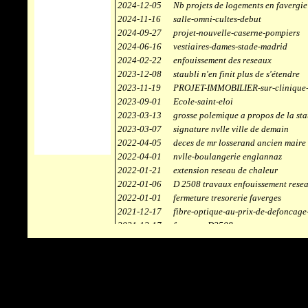
2024-12-05
Nb projets de logements en favergie
2024-11-16
salle-omni-cultes-debut
2024-09-27
projet-nouvelle-caserne-pompiers
2024-06-16
vestiaires-dames-stade-madrid
2024-02-22
enfouissement des reseaux
2023-12-08
staubli n'en finit plus de s'étendre
2023-11-19
PROJET-IMMOBILIER-sur-clinique-
2023-09-01
Ecole-saint-eloi
2023-03-13
grosse polemique a propos de la sta
2023-03-07
signature nvlle ville de demain
2022-04-05
deces de mr losserand ancien maire
2022-04-01
nvlle-boulangerie englannaz
2022-01-21
extension reseau de chaleur
2022-01-06
D 2508 travaux enfouissement rese
2022-01-01
fermeture tresorerie faverges
2021-12-17
fibre-optique-au-prix-de-defoncage
2021-12-17
faverges-D2508
2021-12-17
staubli
2021-11-10
centrale solaire
2021-10-30
campus connecté
2021-06-04
refection route des ecombettes a en
2020-12-26
citerne gaz à la chaufferie de faver
2020-12-18
début travaux immeubles face a car