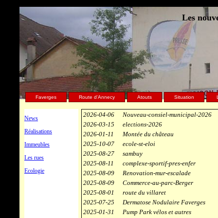
Les nouve
Faverges
Route d'Annecy
Atouts
Situation
2026-04-06
Nouveau-consiel-municipal-2026
News
2026-03-15
elections-2026
Réalisations
2026-01-11
Montée du château
2025-10-07
ecole-st-eloi
Immeubles
2025-08-27
sambuy
Les rues
2025-08-11
complexe-sportif-pres-enfer
Ecologie
2025-08-09
Renovation-mur-escalade
2025-08-09
Commerce-au-parc-Berger
2025-08-01
route du villaret
2025-07-25
Dermatose Nodulaire Faverges
2025-01-31
Pump Park vélos et autres