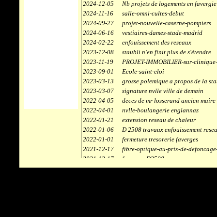
2024-12-05
Nb projets de logements en favergie
2024-11-16
salle-omni-cultes-debut
2024-09-27
projet-nouvelle-caserne-pompiers
2024-06-16
vestiaires-dames-stade-madrid
2024-02-22
enfouissement des reseaux
2023-12-08
staubli n'en finit plus de s'étendre
2023-11-19
PROJET-IMMOBILIER-sur-clinique-
2023-09-01
Ecole-saint-eloi
2023-03-13
grosse polemique a propos de la sta
2023-03-07
signature nvlle ville de demain
2022-04-05
deces de mr losserand ancien maire
2022-04-01
nvlle-boulangerie englannaz
2022-01-21
extension reseau de chaleur
2022-01-06
D 2508 travaux enfouissement rese
2022-01-01
fermeture tresorerie faverges
2021-12-17
fibre-optique-au-prix-de-defoncage
2021-12-17
faverges-D2508
2021-12-17
staubli
2021-11-10
centrale solaire
2021-10-30
campus connecté
2021-06-04
refection route des ecombettes a en
2020-12-26
citerne gaz à la chaufferie de faver
2020-12-18
début travaux immeubles face a car