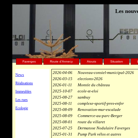
Les nouve
Faverges
Route d'Annecy
Atouts
Situation
2026-04-06
Nouveau-consiel-municipal-2026
News
2026-03-15
elections-2026
Réalisations
2026-01-11
Montée du château
2025-10-07
ecole-st-eloi
Immeubles
2025-08-27
sambuy
Les rues
2025-08-11
complexe-sportif-pres-enfer
Ecologie
2025-08-09
Renovation-mur-escalade
2025-08-09
Commerce-au-parc-Berger
2025-08-01
route du villaret
2025-07-25
Dermatose Nodulaire Faverges
2025-01-31
Pump Park vélos et autres