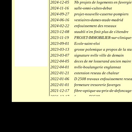
2024-12-05
Nb projets de logements en favergie
2024-11-16
salle-omni-cultes-debut
2024-09-27
projet-nouvelle-caserne-pompiers
2024-06-16
vestiaires-dames-stade-madrid
2024-02-22
enfouissement des reseaux
2023-12-08
staubli n'en finit plus de s'étendre
2023-11-19
PROJET-IMMOBILIER-sur-clinique-
2023-09-01
Ecole-saint-eloi
2023-03-13
grosse polemique a propos de la sta
2023-03-07
signature nvlle ville de demain
2022-04-05
deces de mr losserand ancien maire
2022-04-01
nvlle-boulangerie englannaz
2022-01-21
extension reseau de chaleur
2022-01-06
D 2508 travaux enfouissement rese
2022-01-01
fermeture tresorerie faverges
2021-12-17
fibre-optique-au-prix-de-defoncage
2021-12-17
faverges-D2508
2021-12-17
staubli
2021-11-10
centrale solaire
2021-10-30
campus connecté
2021-06-04
refection route des ecombettes a en
2020-12-26
citerne gaz à la chaufferie de faver
2020-12-18
début travaux immeubles face a car