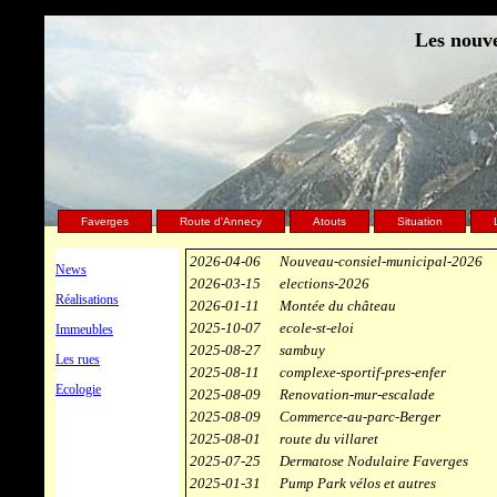
Les nouve
Faverges
Route d'Annecy
Atouts
Situation
2026-04-06
Nouveau-consiel-municipal-2026
News
2026-03-15
elections-2026
Réalisations
2026-01-11
Montée du château
2025-10-07
ecole-st-eloi
Immeubles
2025-08-27
sambuy
Les rues
2025-08-11
complexe-sportif-pres-enfer
Ecologie
2025-08-09
Renovation-mur-escalade
2025-08-09
Commerce-au-parc-Berger
2025-08-01
route du villaret
2025-07-25
Dermatose Nodulaire Faverges
2025-01-31
Pump Park vélos et autres