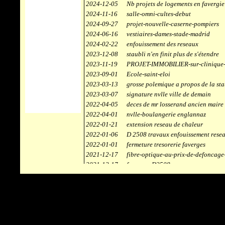
2024-12-05
Nb projets de logements en favergie
2024-11-16
salle-omni-cultes-debut
2024-09-27
projet-nouvelle-caserne-pompiers
2024-06-16
vestiaires-dames-stade-madrid
2024-02-22
enfouissement des reseaux
2023-12-08
staubli n'en finit plus de s'étendre
2023-11-19
PROJET-IMMOBILIER-sur-clinique-
2023-09-01
Ecole-saint-eloi
2023-03-13
grosse polemique a propos de la sta
2023-03-07
signature nvlle ville de demain
2022-04-05
deces de mr losserand ancien maire
2022-04-01
nvlle-boulangerie englannaz
2022-01-21
extension reseau de chaleur
2022-01-06
D 2508 travaux enfouissement rese
2022-01-01
fermeture tresorerie faverges
2021-12-17
fibre-optique-au-prix-de-defoncage
2021-12-17
faverges-D2508
2021-12-17
staubli
2021-11-10
centrale solaire
2021-10-30
campus connecté
2021-06-04
refection route des ecombettes a en
2020-12-26
citerne gaz à la chaufferie de faver
2020-12-18
début travaux immeubles face a car