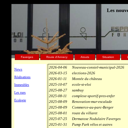
Les nouve
Faverges
Route d'Annecy
Atouts
Situation
2026-04-06
Nouveau-consiel-municipal-2026
News
2026-03-15
elections-2026
Réalisations
2026-01-11
Montée du château
2025-10-07
ecole-st-eloi
Immeubles
2025-08-27
sambuy
Les rues
2025-08-11
complexe-sportif-pres-enfer
Ecologie
2025-08-09
Renovation-mur-escalade
2025-08-09
Commerce-au-parc-Berger
2025-08-01
route du villaret
2025-07-25
Dermatose Nodulaire Faverges
2025-01-31
Pump Park vélos et autres